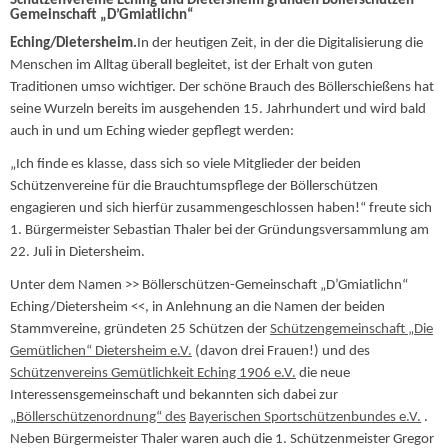
Schützenvereine Eching und Dietersheim gründen Böllerschützen-
Gemeinschaft „D’Gmiatlichn“
Eching/Dietersheim.
In der heutigen Zeit, in der die Digitalisierung die
Menschen im Alltag überall begleitet, ist der Erhalt von guten
Traditionen umso wichtiger. Der schöne Brauch des Böllerschießens hat
seine Wurzeln bereits im ausgehenden 15. Jahrhundert und wird bald
auch in und um Eching wieder gepflegt werden:
„Ich finde es klasse, dass sich so viele Mitglieder der beiden
Schützenvereine für die Brauchtumspflege der Böllerschützen
engagieren und sich hierfür zusammengeschlossen haben!“ freute sich
1. Bürgermeister Sebastian Thaler bei der Gründungsversammlung am
22. Juli in Dietersheim.
Unter dem Namen >> Böllerschützen-Gemeinschaft „D’Gmiatlichn“
Eching/Dietersheim <<, in Anlehnung an die Namen der beiden
Stammvereine, gründeten 25 Schützen der
Schützengemeinschaft „Die
Gemütlichen“ Dietersheim e.V.
(davon drei Frauen!) und des
Schützenvereins Gemütlichkeit Eching 1906 e.V.
die neue
Interessensgemeinschaft und bekannten sich dabei zur
„Böllerschützenordnung“ des
Bayerischen Sportschützenbundes e.V.
.
Neben Bürgermeister Thaler waren auch die 1. Schützenmeister Gregor