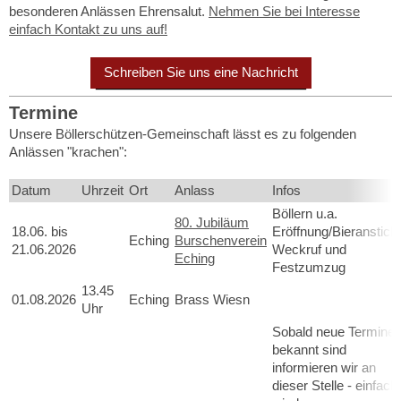
besonderen Anlässen Ehrensalut.
Nehmen Sie bei Interesse
einfach Kontakt zu uns auf!
Schreiben Sie uns eine Nachricht
Termine
Unsere Böllerschützen-Gemeinschaft lässt es zu folgenden
Anlässen "krachen":
Datum
Uhrzeit
Ort
Anlass
Infos
Böllern u.a.
80. Jubiläum
18.06. bis
Eröffnung/Bieranstich,
Eching
Burschenverein
21.06.2026
Weckruf und
Eching
Festzumzug
13.45
01.08.2026
Eching
Brass Wiesn
Uhr
Sobald neue Termine
bekannt sind
informieren wir an
dieser Stelle - einfach