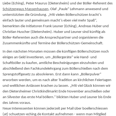
Liebe (Eching), Peter Maurus (Dietersheim) und der Böller-Referent des
Schützengaus Massenhausen
, Olaf „Paule“ Lehmann anwesend und
unterstützten die Gründung. „Mit vielen Böllerschützen kracht’s
einfach lauter und
gemeinsam macht’s eben viel mehr Spaß“,
bemerkten die Initiatoren Frank Leuner (Eching), Andreas Huber und
Christian Huscher (Dietersheim). Huber und Leuner sind künftig als
Böller-Referenten auch die Ansprechpartner und organisieren die
Zusammenkünfte und Termine der Böllerschützen-Gemeinschaft.
In den nächsten Monaten müssen die künftigen Böllerschützen noch
einiges an Geld investieren, um „Böllergeräte“ wie Hand- und
Schaftböller zu kaufen, amtliche Bescheinigungen einzuholen und
abschließend den Fachkundelehrgang zum Böllerschießen nach dem
Sprengstoffgesetz zu absolvieren. Erst dann kann „Böllerpulver“
erworben werden, um es nach alter Tradition an kirchlichen Feiertagen
und weltlichen Anlässen krachen zu lassen. „Mit viel Glück können wir
den Dietersheimer Christkindlmarkt Ende November anschießen oder
an Silvester das erste Mal böllern.“ blickten Huber und Leuner bis Ende
des Jahres voraus.
Neue Interessenten können jederzeit per Mail über boellerschiessen
(at) schuetzen-eching.de Kontakt aufnehmen - wenn man Mitglied